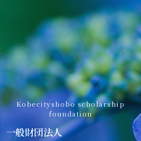
Kobecityshobo scholarship
foundation
一般財団法人