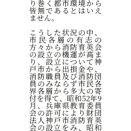
り巻く都市環境から
皆無であるとはいえ
ません。
こうした状況の中、
市民各層の有志の
方々から消防育英会
の設立の機運が高ま
り、設立について神
戸市から出損金や、
消防職員及び消防団
員のみならず市民各
界各層から多大の寄
付を得て、昭和52年9
月、兵庫県教育委員
会の許可により財団
法人神戸市消防育英
会の設立をみ、昭和