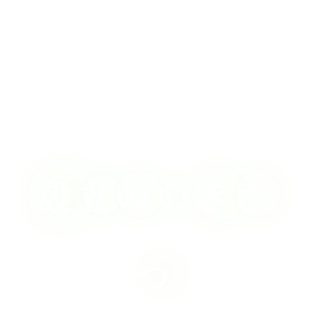
設立のいきさ
つ